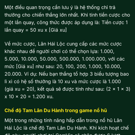
Một điều quan trọng cần lưu ý là hệ thống chỉ trả
thưởng cho chiến thắng lớn nhất. Khi tính tiền cược cho
một lần quay, công thức được áp dụng là: Tiền cược 1
lần quay = 50 xu x [Giá xu]
Về mức cược, Lân Hái Lộc cung cấp các mức cược
khác nhau để người chơi có thể chọn lựa: 1.000,
5.000, 10.000, 50.000, 500.000, 1.000.000, với các
mức [Giá xu] như sau: 20, 100, 200, 1.000, 10.000,
20.000. Ví dụ: Nếu bạn thắng tổ hợp 3 biểu tượng bao
lì xì có hệ số thưởng là 10 xu và mức cược là 1.000
(giá xu = 20), kết quả sẽ được tính như sau: (2 x 1 x 3)
x 10 x 20 = 1.200 xu.
Chế độ Tam Lân Du Hành trong game nổ hũ
Một trong những tính năng hấp dẫn trong nổ hũ Lân
Hái Lộc là chế độ Tam Lân Du Hành. Khi kích hoạt chế