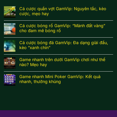
Cá cược quần vợt GamVip: Nguyên tắc, kèo
cược, mẹo hay
Cá cược bóng rổ GamVip: “Mảnh đất vàng”
cho đam mê bóng rổ
Cá cược bóng đá GamVip: Đa dạng giải đấu,
kèo “xanh chín”
Game nhanh trên dưới GamVip chơi như thế
nào? Mẹo hay
Game nhanh Mini Poker GamVip: Kết quả
nhanh, thưởng khủng