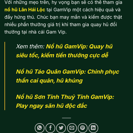
Với những mẹo trên, hy vọng bạn sẽ có thể tham gia
nổ hũ Lân Hái Lộc
tại GamVip một cách hiệu quả và
đầy hứng thú. Chúc bạn may mắn và kiếm được thật
nhiều phần thưởng giá trị khi tham gia quay hũ đổi
thưởng tại nhà cái Gam Vip.
Xem thêm:
Nổ hũ GamVip: Quay hũ
siêu tốc, kiếm tiền thưởng cực dễ
Nổ hũ Táo Quân GamVip: Chinh phục
thần cai quản, hũ khủng
Nổ hũ Sơn Tinh Thuỷ Tinh GamVip:
Play ngay săn hũ độc đắc