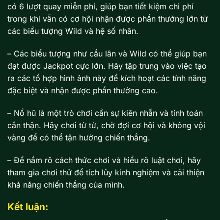
có 6 lượt quay miễn phí, giúp bạn tiết kiệm chi phí
trong khi vẫn có cơ hội nhận được phần thưởng lớn từ
các biểu tượng Wild và hệ số nhân.
– Các biểu tượng như cầu lân và Wild có thể giúp bạn
đạt được Jackpot cực lớn. Hãy tập trung vào việc tạo
ra các tổ hợp hình ảnh này để kích hoạt các tính năng
đặc biệt và nhận được phần thưởng cao.
– Nổ hũ là một trò chơi cần sự kiên nhẫn và tính toán
cẩn thận. Hãy chơi từ từ, chờ đợi cơ hội và không vội
vàng để có thể tận hưởng chiến thắng.
– Để nắm rõ cách thức chơi và hiểu rõ luật chơi, hãy
tham gia chơi thử để tích lũy kinh nghiệm và cải thiện
khả năng chiến thắng của mình.
Kết luận: