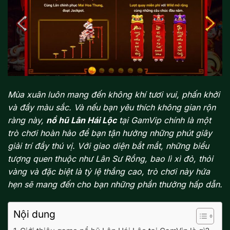
Mùa xuân luôn mang đến không khí tươi vui, phấn khởi
và đầy màu sắc. Và nếu bạn yêu thích không gian rộn
ràng này,
nổ hũ Lân Hái Lộc
tại GamVip chính là một
trò chơi hoàn hảo để bạn tận hưởng những phút giây
giải trí đầy thú vị. Với giao diện bắt mắt, những biểu
tượng quen thuộc như Lân Sư Rồng, bao lì xì đỏ, thỏi
vàng và đặc biệt là tỷ lệ thắng cao, trò chơi này hứa
hẹn sẽ mang đến cho bạn những phần thưởng hấp dẫn.
Nội dung