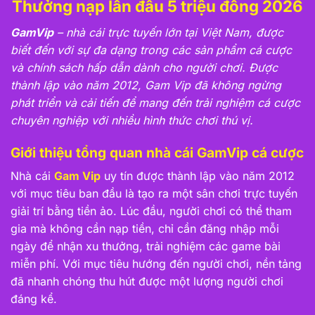
Thưởng nạp lần đầu 5 triệu đồng 2026
GamVip
– nhà cái trực tuyến lớn tại Việt Nam, được
biết đến với sự đa dạng trong các sản phẩm cá cược
và chính sách hấp dẫn dành cho người chơi. Được
thành lập vào năm 2012, Gam Vip đã không ngừng
phát triển và cải tiến để mang đến trải nghiệm cá cược
chuyên nghiệp với nhiều hình thức chơi thú vị.
Giới thiệu tổng quan nhà cái GamVip cá cược
Nhà cái
Gam Vip
uy tín được thành lập vào năm 2012
với mục tiêu ban đầu là tạo ra một sân chơi trực tuyến
giải trí bằng tiền ảo. Lúc đầu, người chơi có thể tham
gia mà không cần nạp tiền, chỉ cần đăng nhập mỗi
ngày để nhận xu thưởng, trải nghiệm các game bài
miễn phí. Với mục tiêu hướng đến người chơi, nền tảng
đã nhanh chóng thu hút được một lượng người chơi
đáng kể.