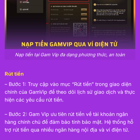
Nạp tiền tại Gam Vip đa dạng phương thức, an toàn
Rút tiền
– Bước 1: Truy cập vào mục “Rút tiền” trong giao diện
chính của GamVip để theo dõi lịch sử giao dịch và thực
hiện các yêu cầu rút tiền.
– Bước 2: Gam Vip ưu tiên rút tiền về tài khoản ngân
hàng chính chủ để đảm bảo tính bảo mật. Hệ thống hỗ
trợ rút tiền qua nhiều ngân hàng nội địa và ví điện tử.