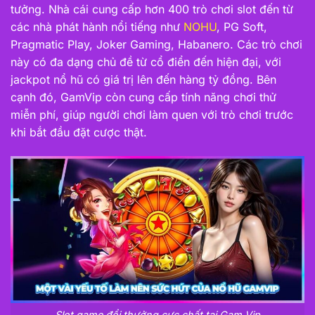
tưởng. Nhà cái cung cấp hơn 400 trò chơi slot đến từ
các nhà phát hành nổi tiếng như
NOHU
, PG Soft,
Pragmatic Play, Joker Gaming, Habanero. Các trò chơi
này có đa dạng chủ đề từ cổ điển đến hiện đại, với
jackpot nổ hũ có giá trị lên đến hàng tỷ đồng. Bên
cạnh đó, GamVip còn cung cấp tính năng chơi thử
miễn phí, giúp người chơi làm quen với trò chơi trước
khi bắt đầu đặt cược thật.
Slot game đổi thưởng cực chất tại Gam Vip