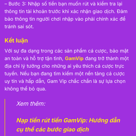
– Bước 3: Nhập số tiền bạn muốn rút và kiểm tra lại
thông tin tài khoản trước khi xác nhận giao dịch. Đảm
bảo thông tin người chơi nhập vào phải chính xác để
tránh sai sót.
Kết luận
Với sự đa dạng trong các sản phẩm cá cược, bảo mật
an toàn và hỗ trợ tận tình,
GamVip
đang trở thành một
địa chỉ lý tưởng cho những ai yêu thích cá cược trực
tuyến. Nếu bạn đang tìm kiếm một nền tảng cá cược
uy tín và hấp dẫn, Gam Vip chắc chắn là sự lựa chọn
không thể bỏ qua.
Xem thêm:
Nạp tiền rút tiền GamVip: Hướng dẫn
cụ thể các bước giao dịch