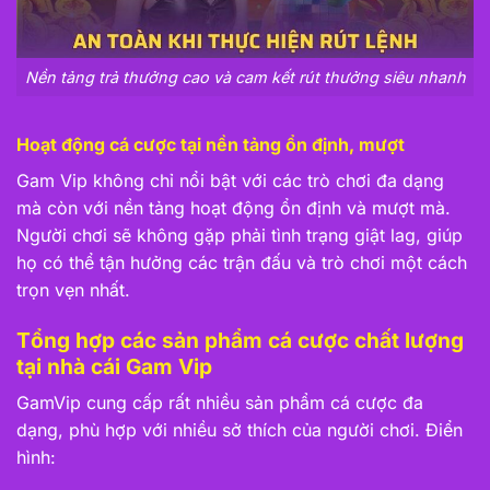
Nền tảng trả thưởng cao và cam kết rút thưởng siêu nhanh
Hoạt động cá cược tại nền tảng ổn định, mượt
Gam Vip không chỉ nổi bật với các trò chơi đa dạng
mà còn với nền tảng hoạt động ổn định và mượt mà.
Người chơi sẽ không gặp phải tình trạng giật lag, giúp
họ có thể tận hưởng các trận đấu và trò chơi một cách
trọn vẹn nhất.
Tổng hợp các sản phẩm cá cược chất lượng
tại nhà cái Gam Vip
GamVip cung cấp rất nhiều sản phẩm cá cược đa
dạng, phù hợp với nhiều sở thích của người chơi. Điển
hình: