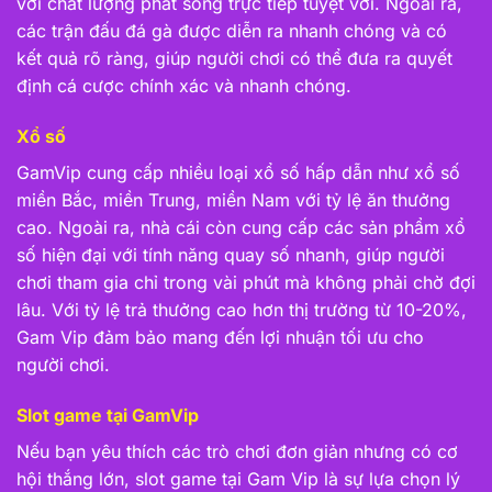
với chất lượng phát sóng trực tiếp tuyệt vời. Ngoài ra,
các trận đấu đá gà được diễn ra nhanh chóng và có
kết quả rõ ràng, giúp người chơi có thể đưa ra quyết
định cá cược chính xác và nhanh chóng.
Xổ số
GamVip cung cấp nhiều loại xổ số hấp dẫn như xổ số
miền Bắc, miền Trung, miền Nam với tỷ lệ ăn thưởng
cao. Ngoài ra, nhà cái còn cung cấp các sản phẩm xổ
số hiện đại với tính năng quay số nhanh, giúp người
chơi tham gia chỉ trong vài phút mà không phải chờ đợi
lâu. Với tỷ lệ trả thưởng cao hơn thị trường từ 10-20%,
Gam Vip đảm bảo mang đến lợi nhuận tối ưu cho
người chơi.
Slot game tại GamVip
Nếu bạn yêu thích các trò chơi đơn giản nhưng có cơ
hội thắng lớn, slot game tại Gam Vip là sự lựa chọn lý