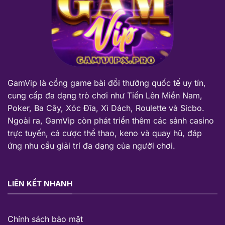
GamVip là cổng game bài đổi thưởng quốc tế uy tín,
cung cấp đa dạng trò chơi như Tiến Lên Miền Nam,
Poker, Ba Cây, Xóc Đĩa, Xì Dách, Roulette và Sicbo.
Ngoài ra, GamVip còn phát triển thêm các sảnh casino
trực tuyến, cá cược thể thao, keno và quay hũ, đáp
ứng nhu cầu giải trí đa dạng của người chơi. ​
LIÊN KẾT NHANH
Chính sách bảo mật