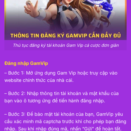
Thủ tục đăng ký tài khoản Gam Vip cá cược đơn giản
Đăng nhập GamVip
– Bước 1: Mở ứng dụng Gam Vip hoặc truy cập vào
website chính thức của nhà cái.
– Bước 2: Nhập thông tin tài khoản và mật khẩu của
bạn vào ô tương ứng để tiến hành đăng nhập.
– Bước 3: Để bảo mật tài khoản của bạn, GamVip yêu
cầu xác minh mã captcha trước khi cho phép bạn đăng
nhập. Sau khi nhập đúng mã, nhấn “Gửi” để hoàn tất.