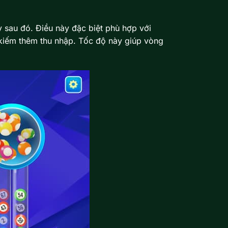
y sau đó. Điều này đặc biệt phù hợp với
 kiếm thêm thu nhập. Tốc độ này giúp vòng