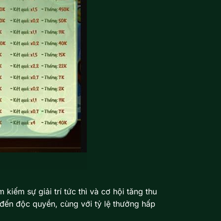
iếm sự giải trí tức thì và cơ hội tăng thu
 đến độc quyền, cùng với tỷ lệ thưởng hấp