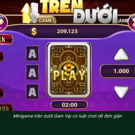
Minigame trên dưới Gam Vip có luật chơi rất đơn giản