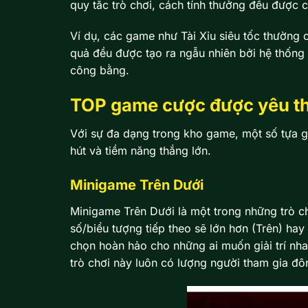
quy tắc trò chơi, cách tính thưởng đều được c
Ví dụ, các game như Tài Xỉu siêu tốc thường c
quả đều được tạo ra ngẫu nhiên bởi hệ thống
công bằng.
TOP game cược được yêu th
Với sự đa dạng trong kho game, một số tựa 
hút và tiềm năng thắng lớn.
Minigame Trên Dưới
Minigame Trên Dưới là một trong những trò ch
số/biểu tượng tiếp theo sẽ lớn hơn (Trên) hay 
chọn hoàn hảo cho những ai muốn giải trí nha
trò chơi này luôn có lượng người tham gia đô