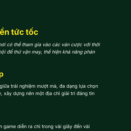
ền tức tốc
ơi có thể tham gia vào các ván cược với thời
 hội để thử vận may, thể hiện khả năng phán
p
p giữa trải nghiệm mượt mà, đa dạng lựa chọn
 xây dựng nên một địa chỉ giải trí đáng tin
 game diễn ra chỉ trong vài giây đến vài