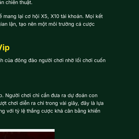
án chiến thuật.
ể mang lại cơ hội X5, X10 tài khoản. Mọi kết
ian lận, tạo nên một môi trường cá cược
Vip
 của đông đảo người chơi nhờ lối chơi cuốn
ip. Người chơi chỉ cần đưa ra dự đoán con
ợt chơi diễn ra chỉ trong vài giây, đây là lựa
ng với tỷ lệ thắng cược khá cân bằng khiến