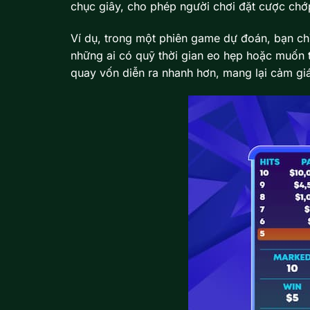
chục giây, cho phép người chơi đặt cược chớp
Ví dụ, trong một phiên game dự đoán, bạn chỉ
những ai có quỹ thời gian eo hẹp hoặc muốn t
quay vốn diễn ra nhanh hơn, mang lại cảm giá